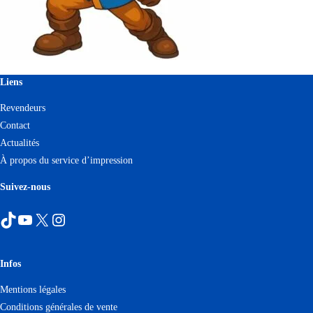
Liens
Revendeurs
Contact
Actualités
À propos du service d’impression
Suivez-nous
TikTok
YouTube
X
Instagram
Infos
Mentions légales
Conditions générales de vente