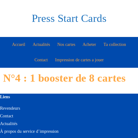
Press Start Cards
Accueil
Actualités
Nos cartes
Acheter
Ta collection
Contact
Impression de cartes a jouer
N°4 : 1 booster de 8 cartes
Liens
Revendeurs
Contact
Actualités
À propos du service d’impression