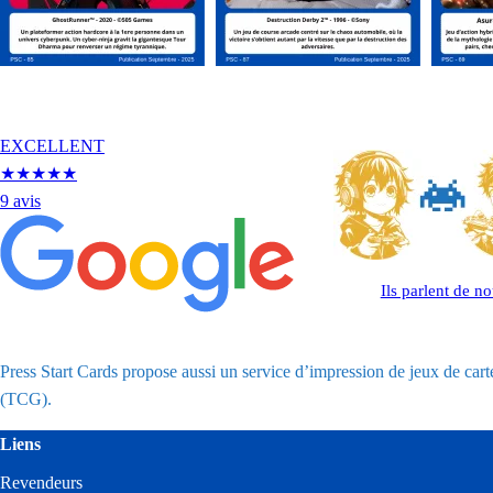
EXCELLENT
★
★
★
★
★
9 avis
Ils parlent de n
Press Start Cards propose aussi un service d’impression de jeux de cartes
(TCG).
Liens
Revendeurs