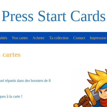
Press Start Cards
lités
Nos cartes
Acheter
Ta collection
Contact
Impression 
 cartes
uel répartis dans des boosters de 8
es à la carte !