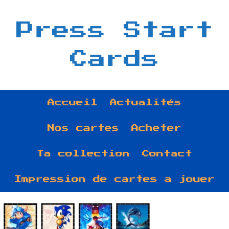
Press Start
Cards
Accueil
Actualités
Nos cartes
Acheter
Ta collection
Contact
Impression de cartes a jouer