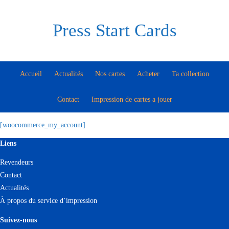
Press Start Cards
Accueil
Actualités
Nos cartes
Acheter
Ta collection
Contact
Impression de cartes a jouer
[woocommerce_my_account]
Liens
Revendeurs
Contact
Actualités
À propos du service d’impression
Suivez-nous